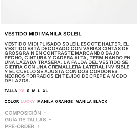
Abrir
elemento
VESTIDO MIDI MANILA SOLEIL
multimedia
7
en
VESTIDO MIDI PLISADO SOLEIL ESCOTE HALTER. EL
una
VESTIDO ESTÁ DECORADO CON VARIAS CINTAS DE
ventana
GROSGRAIN EN CONTRASTE MARCANDO BAJO
modal
PECHO, CINTURA Y CADERA ALTA, TERMINANDO EN
UNA LAZADA TRASERA. LA FALDA DEL VESTIDO SE
CIERRA CON UNA CREMALLERA LATERAL INVISIBLE
Y EL CUELLO SE AJUSTA CON DOS CORDONES
NEGROS FORRADOS EN TEJIDO DE CREPE A MODO
DE LAZOS.
TALLA
XS
S
M
L
XL
COLOR
LUCKY
MANILA ORANGE
MANILA BLACK
COMPOSICIÓN
GUÍA DE TALLAS
PRE-ORDER
XS
S
M
L
XL
BUSTO / BUST
85
89
93
97
101