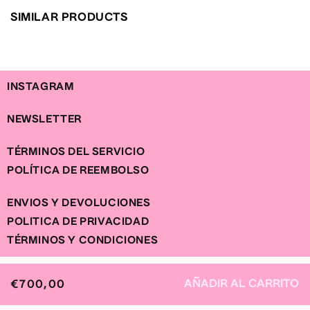
CINTURA / WAIST
63
67
71
75
79
CADERA / HIP
92
96
100
105
110
SIMILAR PRODUCTS
INSTAGRAM
NEWSLETTER
TÉRMINOS DEL SERVICIO
POLÍTICA DE REEMBOLSO
ENVIOS Y DEVOLUCIONES
POLITICA DE PRIVACIDAD
TÉRMINOS Y CONDICIONES
AÑADIR AL CARRITO
PRECIO
€700,00
HABITUAL