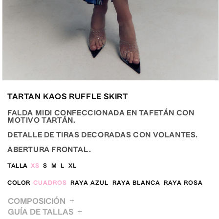
Abrir
elemento
TARTAN KAOS RUFFLE SKIRT
multimedia
2
en
FALDA MIDI CONFECCIONADA EN TAFETÁN CON
una
MOTIVO TARTÁN.
ventana
modal
DETALLE DE TIRAS DECORADAS CON VOLANTES.
ABERTURA FRONTAL.
TALLA
XS
S
M
L
XL
COLOR
CUADROS
RAYA AZUL
RAYA BLANCA
RAYA ROSA
COMPOSICIÓN
GUÍA DE TALLAS