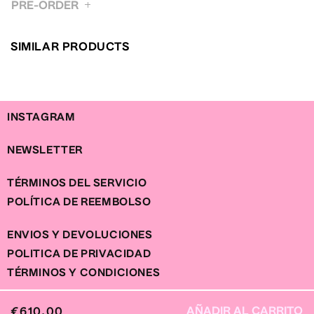
PRE-ORDER
XS
S
M
L
XL
BUSTO / BUST
85
89
93
97
101
CINTURA / WAIST
63
67
71
75
79
SIMILAR PRODUCTS
CADERA / HIP
92
96
100
105
110
INSTAGRAM
NEWSLETTER
TÉRMINOS DEL SERVICIO
POLÍTICA DE REEMBOLSO
ENVIOS Y DEVOLUCIONES
POLITICA DE PRIVACIDAD
TÉRMINOS Y CONDICIONES
AÑADIR AL CARRITO
PRECIO
€610,00