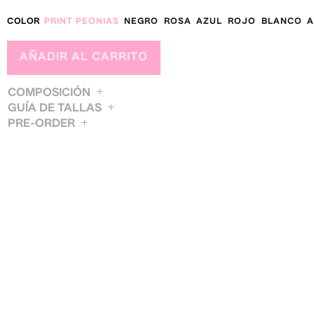
COLOR
PRINT PEONIAS
NEGRO
ROSA
AZUL
ROJO
BLANCO
A
AÑADIR AL CARRITO
COMPOSICIÓN
GUÍA DE TALLAS
PRE-ORDER
XS
S
BUSTO / BUST
85
89
CINTURA / WAIST
63
67
CADERA / HIP
92
96