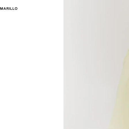
MARILLO
M
L
XL
93
97
101
71
75
79
100
105
110