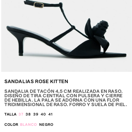
Abrir
elemento
SANDALIAS ROSE KITTEN
multimedia
4
en
SANDALIA DE TACÓN 4,5 CM REALIZADA EN RASO.
una
DISEÑO DE TIRA CENTRAL CON PULSERA Y CIERRE
ventana
DE HEBILLA. LA PALA SE ADORNA CON UNA FLOR
modal
TRIDIMENSIONAL DE RASO. FORRO Y SUELA DE PIEL.
TALLA
37
38
39
40
41
COLOR
BLANCO
NEGRO