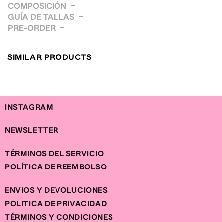
COMPOSICIÓN
GUÍA DE TALLAS
PRE-ORDER
FR
36
37
38
39
40
IT/EU
35
36
37
38
39
UK
2
3
4
5
6
US
5
6
7
8
9
SIMILAR PRODUCTS
INSTAGRAM
NEWSLETTER
TÉRMINOS DEL SERVICIO
POLÍTICA DE REEMBOLSO
ENVIOS Y DEVOLUCIONES
POLITICA DE PRIVACIDAD
TÉRMINOS Y CONDICIONES