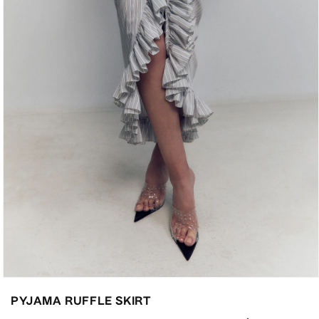
Abrir
elemento
PYJAMA RUFFLE SKIRT
multimedia
3