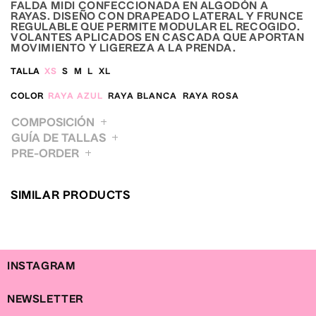
en
FALDA MIDI CONFECCIONADA EN ALGODÓN A
una
RAYAS. DISEÑO CON DRAPEADO LATERAL Y FRUNCE
ventana
REGULABLE QUE PERMITE MODULAR EL RECOGIDO.
modal
VOLANTES APLICADOS EN CASCADA QUE APORTAN
MOVIMIENTO Y LIGEREZA A LA PRENDA.
TALLA
XS
S
M
L
XL
COLOR
RAYA AZUL
RAYA BLANCA
RAYA ROSA
COMPOSICIÓN
GUÍA DE TALLAS
PRE-ORDER
XS
S
M
L
XL
BUSTO / BUST
85
89
93
97
101
CINTURA / WAIST
63
67
71
75
79
SIMILAR PRODUCTS
CADERA / HIP
92
96
100
105
110
INSTAGRAM
NEWSLETTER