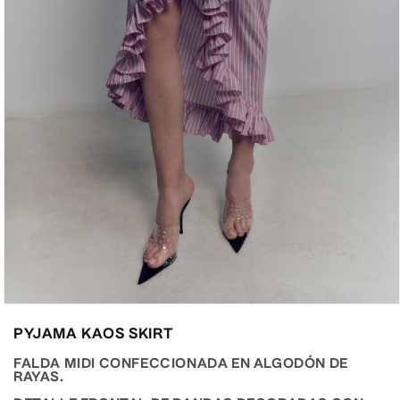
Abrir
elemento
PYJAMA KAOS SKIRT
multimedia
3
en
FALDA MIDI CONFECCIONADA EN ALGODÓN DE
una
RAYAS.
ventana