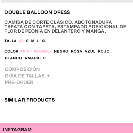
Abrir
elemento
DOUBLE BALLOON DRESS
multimedia
5
en
CAMISA DE CORTE CLÁSICO, ABOTONADURA
una
TAPATA CON TAPETA, ESTAMPADO POSICIONAL DE
ventana
FLOR DE PEONIA EN DELANTERO Y MANGA.
modal
TALLA
XS
S
M
L
XL
COLOR
PRINT PEONIAS
NEGRO
ROSA
AZUL
ROJO
BLANCO
AMARILLO
COMPOSICIÓN
GUÍA DE TALLAS
PRE-ORDER
XS
S
M
L
XL
BUSTO / BUST
85
89
93
97
101
CINTURA / WAIST
63
67
71
75
79
CADERA / HIP
92
96
100
105
110
SIMILAR PRODUCTS
INSTAGRAM