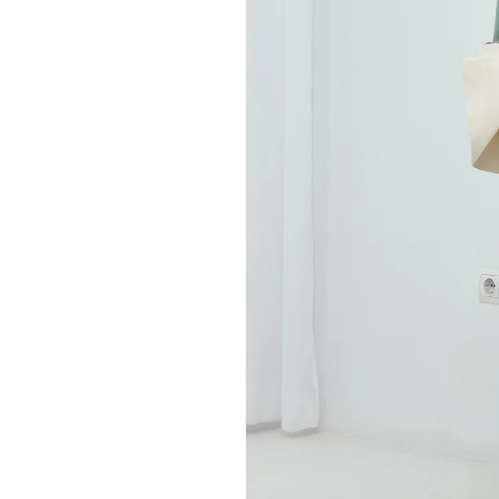
M
L
XL
93
97
101
71
75
79
100
105
110