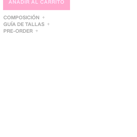
AÑADIR AL CARRITO
COMPOSICIÓN
GUÍA DE TALLAS
PRE-ORDER
XS
S
BUSTO / BUST
85
89
CINTURA / WAIST
63
67
CADERA / HIP
92
96