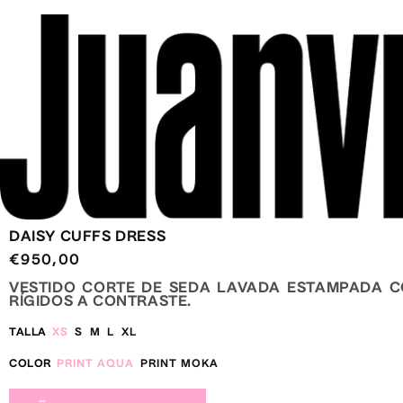
IR DIRECTAMENTE AL CONTENIDO
DAISY CUFFS DRESS
PRECIO
€950,00
HABITUAL
VESTIDO CORTE DE SEDA LAVADA ESTAMPADA 
RÍGIDOS A CONTRASTE.
TALLA
XS
S
M
L
XL
COLOR
PRINT AQUA
PRINT MOKA