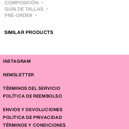
COMPOSICIÓN
GUÍA DE TALLAS
PRE-ORDER
XS
S
M
L
XL
BUSTO / BUST
85
89
93
97
101
CINTURA / WAIST
63
67
71
75
79
SIMILAR PRODUCTS
CADERA / HIP
92
96
100
105
110
INSTAGRAM
NEWSLETTER
TÉRMINOS DEL SERVICIO
POLÍTICA DE REEMBOLSO
ENVIOS Y DEVOLUCIONES
POLITICA DE PRIVACIDAD
TÉRMINOS Y CONDICIONES