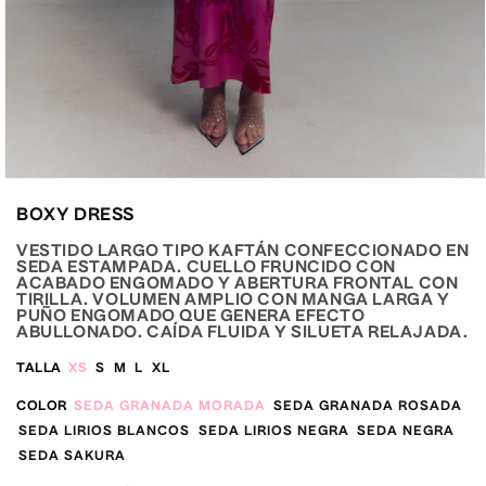
Abrir
elemento
BOXY DRESS
multimedia
2
en
VESTIDO LARGO TIPO KAFTÁN CONFECCIONADO EN
una
SEDA ESTAMPADA. CUELLO FRUNCIDO CON
ventana
ACABADO ENGOMADO Y ABERTURA FRONTAL CON
modal
TIRILLA. VOLUMEN AMPLIO CON MANGA LARGA Y
PUÑO ENGOMADO QUE GENERA EFECTO
ABULLONADO. CAÍDA FLUIDA Y SILUETA RELAJADA.
TALLA
XS
S
M
L
XL
COLOR
SEDA GRANADA MORADA
SEDA GRANADA ROSADA
SEDA LIRIOS BLANCOS
SEDA LIRIOS NEGRA
SEDA NEGRA
SEDA SAKURA