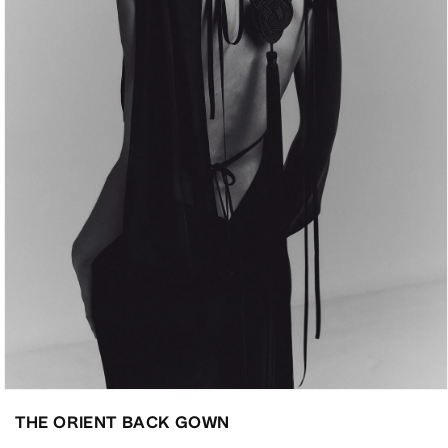
Abrir
elemento
THE ORIENT BACK GOWN
multimedia
3