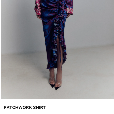
Abrir
elemento
PATCHWORK SHIRT
multimedia
3