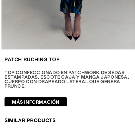
Abrir
elemento
PATCH RUCHING TOP
multimedia
2
en
TOP CONFECCIONADO EN PATCHWORK DE SEDAS
una
ESTAMPADAS. ESCOTE CAJA Y MANGA JAPONESA.
ventana
CUERPO CON DRAPEADO LATERAL QUE GENERA
modal
FRUNCE.
MÁS INFORMACIÓN
SIMILAR PRODUCTS